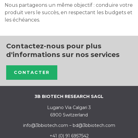
Nous partageons un même objectif : conduire votre
produit vers le succès, en respectant les budgets et
les échéances.
Contactez-nous pour plus
d'informations sur nos services
CONTACTER
3B BIOTECH RESEARCH SAGL
Lugano Via Calgari 3
6900 Switzerland
info@3bbiotech.com
–
bd@3bbiotech.com
+41 (0) 91 6957542