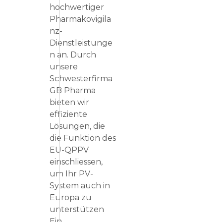
hochwertiger
Pharmakovigila
nz-
Dienstleistunge
n an. Durch
unsere
Schwesterfirma
GB Pharma
bieten wir
effiziente
Lösungen, die
die Funktion des
EU-QPPV
einschliessen,
um Ihr PV-
System auch in
Europa zu
unterstützen
Ein