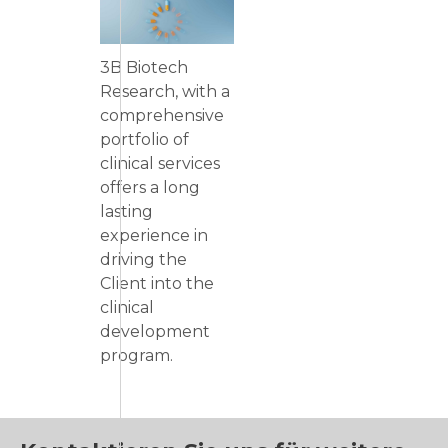
3B Biotech
Research, with a
comprehensive
portfolio of
clinical services
offers a long
lasting
experience in
driving the
Client into the
clinical
development
program.