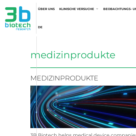
ÜBER UNS
KLINISCHE VERSUCHE
BEOBACHTUNGS- U
DE
medizinprodukte
MEDIZINPRODUKTE
3B Biotech helps medical device companie